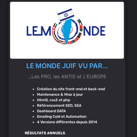
LE MONDE JUIF VU PAR...
...Les PRO, les ANTIS et L'EUROPE
Création du site front-end et back-end
Maintenance & Mise à jour
Html5, css3 et php
Référencement SEO, SEA
Dashboard DATA
Emailing Cold et Automation
4 Versions différentes depuis 2014
RÉSULTATS ANNUELS