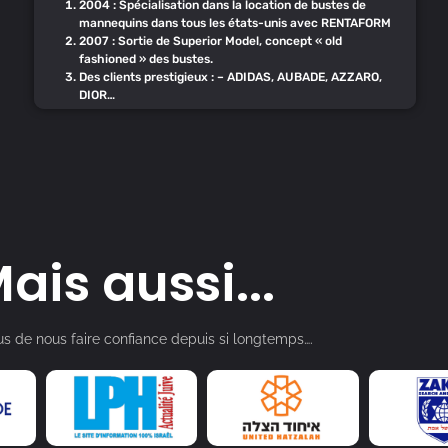
2004 : Spécialisation dans la location de bustes de
mannequins dans tous les états-unis avec RENTAFORM
2007 : Sortie de Superior Model, concept « old
fashioned » des bustes.
Des clients prestigieux : – ADIDAS, AUBADE, AZZARO,
DIOR…
ais aussi...
us de nous faire confiance depuis si longtemps….